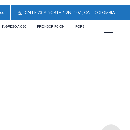
.co
CALLE 23 A NORTE # 2N -107 , CALI, COLOMBIA
INGRESO A Q10
PREINSCRIPCIÓN
PQRS