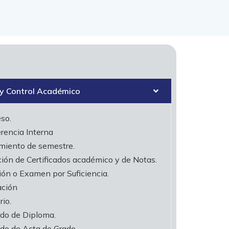
 y Control Académico
eso.
erencia Interna
amiento de semestre.
ción de Certificados académico y de Notas.
ción o Examen por Suficiencia.
ación
rio.
ado de Diploma.
ado de Acta de Grado.