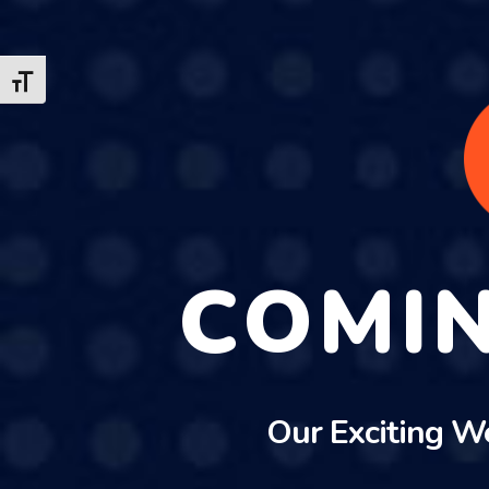
Alternar tamaño de letra
COMI
Our Exciting W