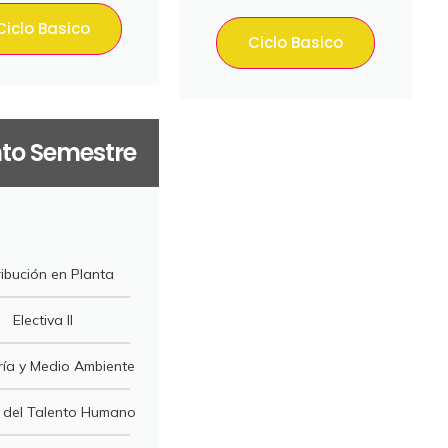
Ciclo Basico
Ciclo Basico
to Semestre
ribución en Planta
Electiva II
ría y Medio Ambiente
 del Talento Humano