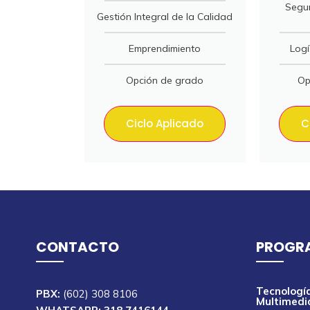
Segur
Gestión Integral de la Calidad
Emprendimiento
Logí
Opción de grado
Op
Ciclo Aplicado
C
CONTACTO
PROGR
Tecnología
PBX:
(602) 308 8106
Multimedi