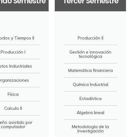
ndo Semestre
Tercer Semestre
odos y Tiempos II
Producción II
Producción I
Gestión e innovación
tecnológica
stos Industriales
Matemática financiera
rganizaciones
Química Industrial
Física
Estadística
Calculo II
Algebra lineal
eño asistido por
computador
Metodología de la
Investigación