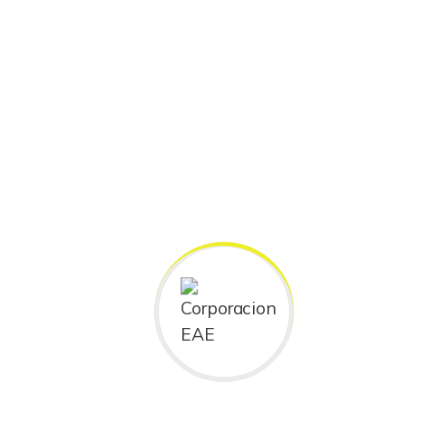
Jaime Andres Vargas Sancle
Ir al CvLAC
OlgaHernandez Martinez
Ir al CvLAC
Robinson Rivera Garzon
Ir al CvLAC