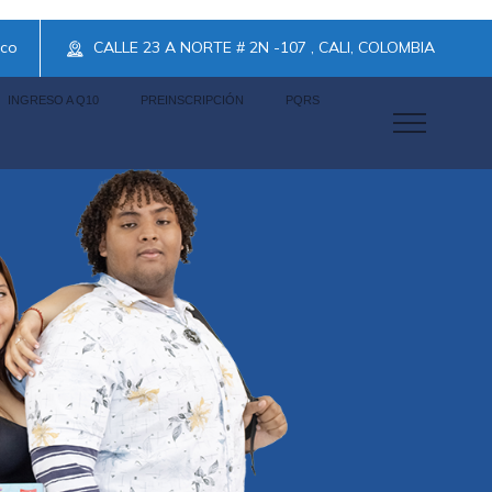
.co
CALLE 23 A NORTE # 2N -107 , CALI, COLOMBIA
INGRESO A Q10
PREINSCRIPCIÓN
PQRS