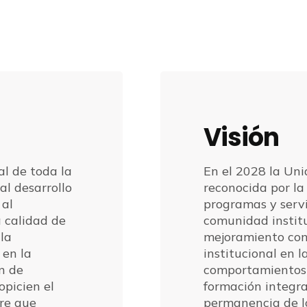
Visión
al de toda la
En el 2028 la Uni
l desarrollo
reconocida por la 
 al
programas y servi
 calidad de
comunidad institu
la
mejoramiento con
 en la
institucional en 
n de
comportamientos 
picien el
formación integra
re que
permanencia de l