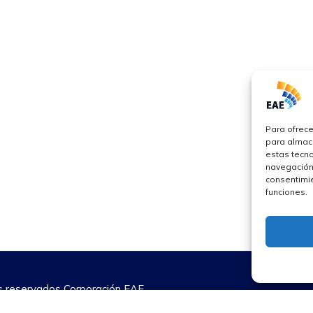
al
Reglamento de estudiantes
Reglamento del profesorado
 en Gestión de la
Política de protección de dat
 Industrial.
personales
Derechos pecuniarios 2024
a en Gestión de empresas
Para ofrece
para almace
estas tecn
navegación o
consentimie
funciones.
 reservados Corporación EAE