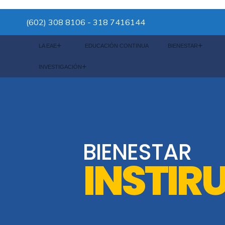
(602) 308 8106 - 318 7416144
LA EAE
EDUCACIÓN CONTINUA
BIENESTAR
INVESTIGACIÓN
BIENESTAR
INSTIR