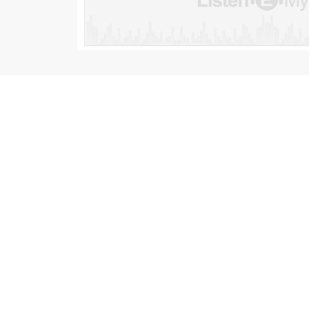
CONTACTO
PROGR
Tecnología
PBX:
(602) 308 8106