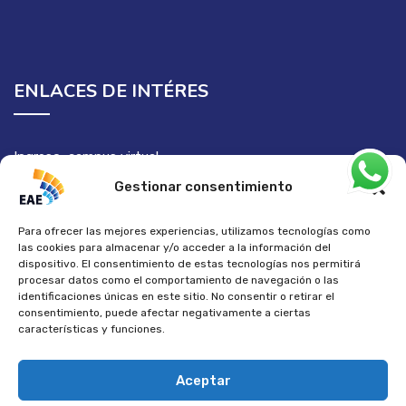
ENLACES DE INTÉRES
Ingreso campus virtual
Semilleros de investigación
Gestionar consentimiento
Para ofrecer las mejores experiencias, utilizamos tecnologías como
las cookies para almacenar y/o acceder a la información del
dispositivo. El consentimiento de estas tecnologías nos permitirá
procesar datos como el comportamiento de navegación o las
identificaciones únicas en este sitio. No consentir o retirar el
consentimiento, puede afectar negativamente a ciertas
características y funciones.
VIGILADA MINEDUCACIÓN - © 2024 Todos los derechos
reservados Corporación EAE
Aceptar