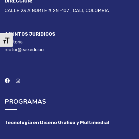
DIRECCIÓN:
CALLE 23 A NORTE # 2N -107 , CALI, COLOMBIA
ASUNTOS JURÍDICOS
Alternar tamaño de letra
Rectoria
rector@eae.edu.co
PROGRAMAS
Tecnología en Diseño Gráfico y Multimedial