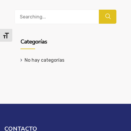
Buscar
Alternar tamaño de letra
Categorías
No hay categorías
CONTACTO