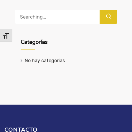
Buscar
Alternar tamaño de letra
Categorías
No hay categorías
CONTACTO