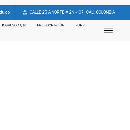
du.co
CALLE 23 A NORTE # 2N -107 , CALI, COLOMBIA
INGRESO A Q10
PREINSCRIPCIÓN
PQRS