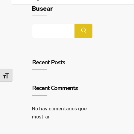
Buscar
Recent Posts
Alternar tamaño de letra
Recent Comments
No hay comentarios que
mostrar.