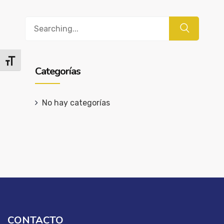
Buscar
Alternar tamaño de letra
Categorías
No hay categorías
CONTACTO